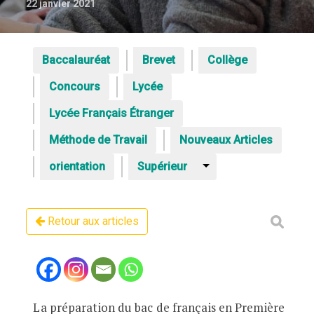
22 janvier 2021
Baccalauréat
Brevet
Collège
Concours
Lycée
Lycée Français Étranger
Méthode de Travail
Nouveaux Articles
orientation
Supérieur
Retour aux articles
La préparation du bac de français en Première
Comment travailler les textes du bac f