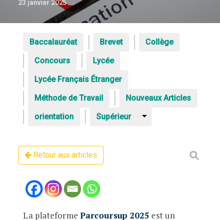
23 janvier 2025
Baccalauréat
Brevet
Collège
Concours
Lycée
Lycée Français Étranger
Méthode de Travail
Nouveaux Articles
orientation
Supérieur
Retour aux articles
La plateforme
Parcoursup 2025
est un
Optimiser ses écrits dans Parcoursup 20