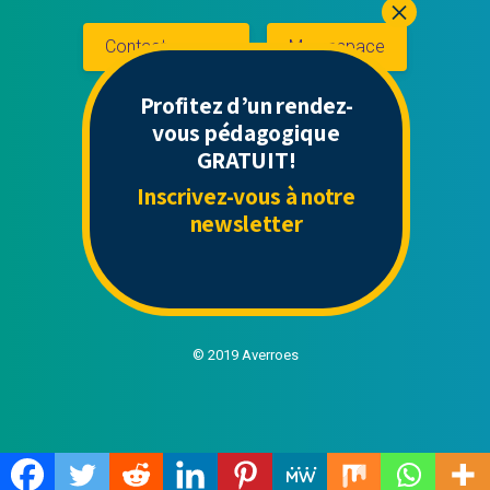
Contactez-nous
Mon espace
Profitez d’un rendez-
vous pédagogique
Liens Utiles
GRATUIT!
Inscrivez-vous à notre
Contact
newsletter
Politique de confidentialité
CGU
Mentions légales
© 2019 Averroes