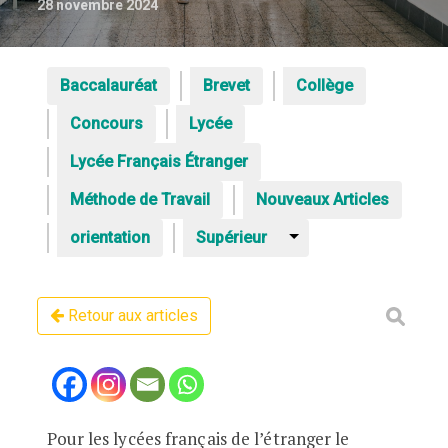
28 novembre 2024
Baccalauréat
Brevet
Collège
Concours
Lycée
Lycée Français Étranger
Méthode de Travail
Nouveaux Articles
orientation
Supérieur
Retour aux articles
Pour les lycées français de l’étranger le
Le calendrier 2025 des examens dans l