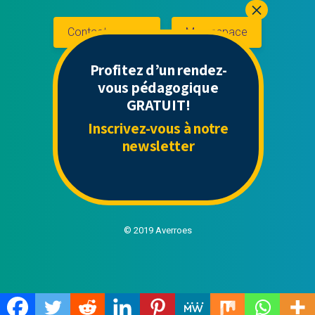
Contactez-nous
Mon espace
Profitez d’un rendez-
vous pédagogique
Liens Utiles
GRATUIT!
Inscrivez-vous à notre
Contact
newsletter
Politique de confidentialité
CGU
Mentions légales
© 2019 Averroes