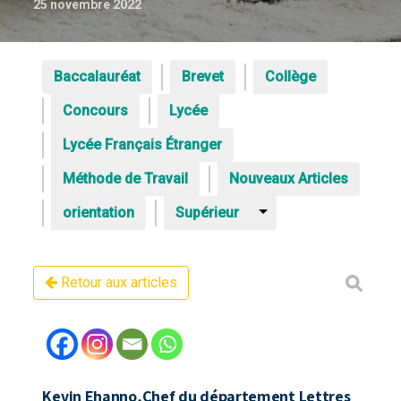
25 novembre 2022
Baccalauréat
Brevet
Collège
Concours
Lycée
Lycée Français Étranger
Méthode de Travail
Nouveaux Articles
orientation
Supérieur
Retour aux articles
Travailler la grammaire et l’orthograp
Kevin Ehanno,Chef du département Lettres