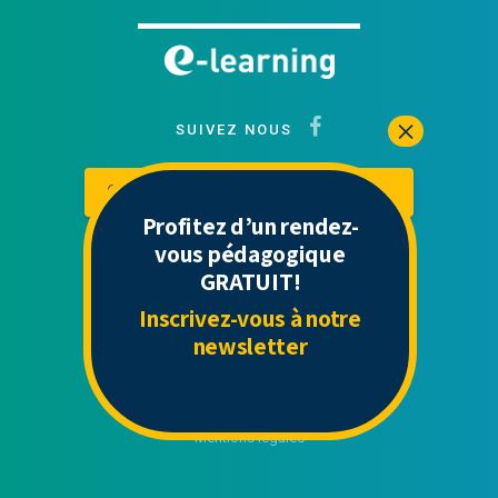
SUIVEZ NOUS
Contactez-nous
Mon espace
Profitez d’un rendez-
vous pédagogique
GRATUIT!
Liens Utiles
Inscrivez-vous à notre
newsletter
Contact
Politique de confidentialité
CGU
Mentions légales