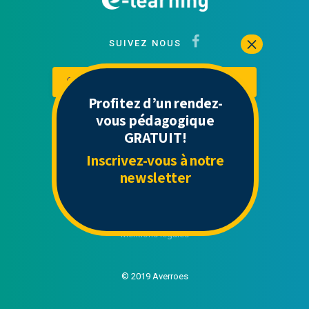
SUIVEZ NOUS
Contactez-nous
Mon espace
Profitez d’un rendez-
vous pédagogique
GRATUIT!
Liens Utiles
Inscrivez-vous à notre
newsletter
Contact
Politique de confidentialité
CGU
Mentions légales
© 2019 Averroes