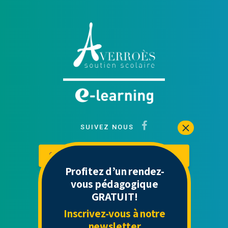
SUIVEZ NOUS
Contactez-nous
Mon espace
Profitez d’un rendez-
vous pédagogique
GRATUIT!
Liens Utiles
Inscrivez-vous à notre
newsletter