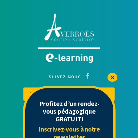
SUIVEZ NOUS
Contactez-nous
Mon espace
Profitez d’un rendez-
vous pédagogique
GRATUIT!
Liens Utiles
Inscrivez-vous à notre
newsletter