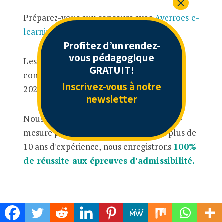
Préparez-vous aux concours avec
Averroes e-
learning
Profitez d’un rendez-
vous pédagogique
Les épreuves de maths et physique des
GRATUIT!
concours se déroulent à partir du 25 avril
Inscrivez-vous à notre
2020!
newsletter
Nous vous proposons un programme sur-
mesure pour être prêts le jour J. Avec plus de
10 ans d’expérience, nous enregistrons
100%
de réussite aux épreuves d’admissibilité.
Concours
Ingénieur
Parcoursup