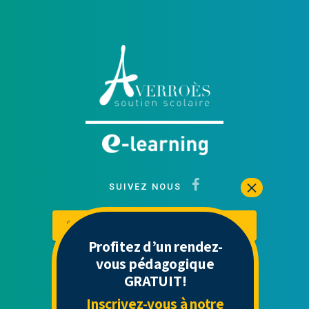
SUIVEZ NOUS
Contactez-nous
Mon espace
Profitez d’un rendez-
vous pédagogique
GRATUIT!
Liens Utiles
Inscrivez-vous à notre