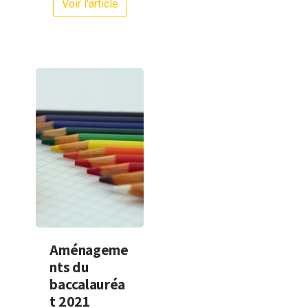
Voir l'article
Aménageme
nts du
baccalauréa
t 2021