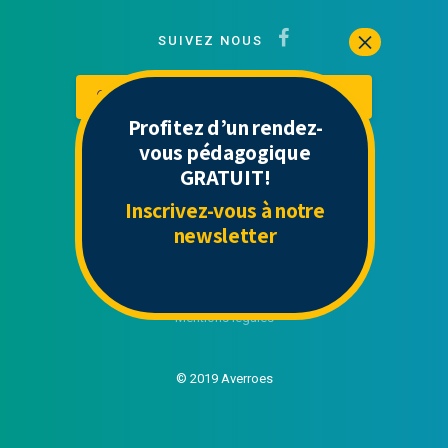
SUIVEZ NOUS
Contactez-nous
Mon espace
Profitez d’un rendez-
vous pédagogique
GRATUIT!
Liens Utiles
Inscrivez-vous à notre
newsletter
Contact
Politique de confidentialité
CGU
Mentions légales
© 2019 Averroes